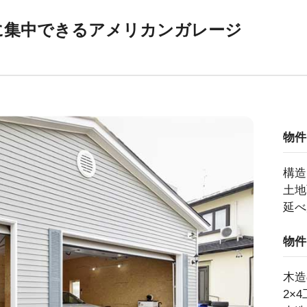
に集中できるアメリカンガレージ
物件
構造
土地
延べ
物件
木造
2×