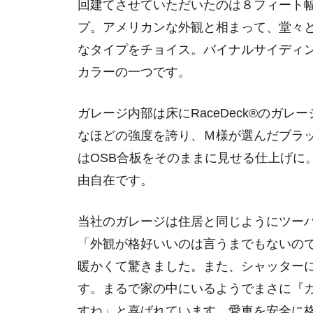
回建てさせていただいたのは８フィート
プ。アメリカンな外観と相まって、堂々
なタイプをチョイス。バイナルサイディ
カラーの一つです。
ガレージ内部は床にRaceDeck®の
なほどの強度を誇り、Ｍ様が選んだブラ
はOSB合板をそのままに見せる仕上げ
由自在です。
当社のガレージは住居と同じようにツー
「外観が格好いいのは言うまでもないの
暖かくて驚きました。また、シャッター
す。まるで家の中にいるようでまさに『
すね」と喜ばれています。愛車を安全に