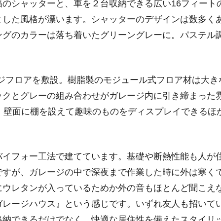
幅のシャッターと、車を２台収納できる広い16フィート
とした風格が漂います。シャッターのデザインは数多く
ングのカラーは落ち着いたグリーングレーに。パステル
ガレージフロアを敷設。樹脂製のモジュール式フロア材は大
ックとグレーの組み合わせがガレージ内に引き締まった
に。壁面に棚を設えて趣味のものをディスプレイできるほ
バイフォー工法で建てています。基礎や断熱性能も人が
ですが、ガレージの中で深夜まで作業した時に外は寒く
にウレタンが入っているためか外の音もほとんど聞こえ
ガレージハウス』という感じです。いずれ友人も招いて
格納できるだけでなく、快適な居住性を備えたスタイリ