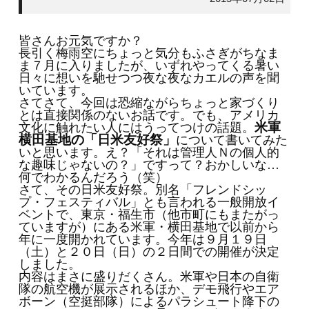
皆さんお元気ですか？
長引く梅雨空にちょっと気分もふさぎがちなま
ま７月に入りましたが、いずれやってくる暑い
日々に想いを馳せつつ夜な夜なカエルの声を聞
いています。
さてさて、今回は恐縮ながらちょっと家づくり
とは直接関係のないお話です。でも、アメリカ
米軍
文化に触れたい人にはうってつけの話題。
横田基地の「日米友好祭」
について書いてみた
いと思います。え？「それは管理人Ｎの個人的
な趣味じゃないの？」ですって？おかしいな…
何でわかるんだろう（笑）
さて、その日米友好祭。別名「フレンドシッ
プ・フェスティバル」とも言われる一般開放イ
ベントで、東京・福生市（他市町にもまたがっ
ていますが）にある米軍・横田基地で以前から
年に一度開かれています。今年は９月１９日
（土）と２０日（日）の２日間での開催が決定
しました。
内容はまさに盛りだくさん。米軍や日本の自衛
隊の航空機が展示されるほか、デモ飛行やエア
ボーン（空挺部隊）によるパラシュート降下の