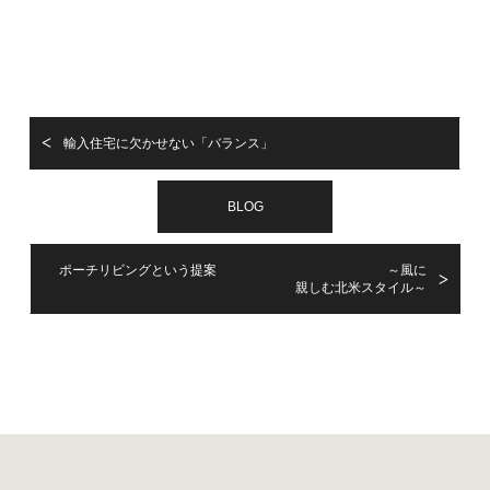
輸入住宅に欠かせない「バランス」
BLOG
ポーチリビングという提案 ～風に
親しむ北米スタイル～