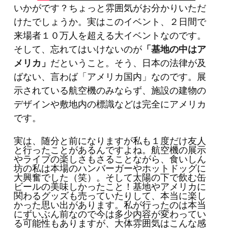
いかがです？ちょっと雰囲気がお分かりいただ
けたでしょうか。実はこのイベント、２日間で
来場者１０万人を超える大イベントなのです。
そして、忘れてはいけないのが
「基地の中はア
メリカ」
だということ。そう、日本の法律が及
ばない、言わば「アメリカ国内」なのです。展
示されている航空機のみならず、施設の建物の
デザインや敷地内の標識などは完全にアメリカ
です。
実は、随分と前になりますが私も１度だけ友人
と行ったことがあるんですよね。航空機の展示
やライブの楽しさもさることながら、食いしん
坊の私は本場のハンバーガーやホットドッグに
大興奮でした（笑）。そして太陽の下で飲む缶
ビールの美味しかったこと！基地やアメリカに
関わるグッズも売っていたりして、本当に楽し
かった思い出があります。私が行ったのは本当
にずいぶん前なので今は多少内容が変わってい
る可能性もありますが、大体雰囲気はこんな感