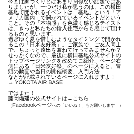
今回は家づくりとはあまり関係ない話題ではあ
りましたが、一つだけ私が思うのは、この横田
基地で開かれるイベントは「基地」という「ア
メリカ国内」で開かれているイベントだという
こと。その「本物感」を色濃く感じるテイスト
は、きっと私たちの輸入住宅からも感じて頂け
るものと思います。
過ぎゆく夏を惜しむようなタイミングで開かれ
るこの「日米友好祭」。ご家族で、ご友人同士
で、ちょっと遠出を兼ねて行ってみませんか？
せっかくなので、最後に横田基地公式サイトの
トップページリンクを改めてご紹介。ページ右
側にある「日米友好祭」のページに入ると、冒
頭の動画や当日の開催概要、入門方法
などが記載されているページに入れますよ！
→
YOKOTA AIR BASE
ではまた！
藤岡備建の公式サイトは→
こちら
Facebook
ページ
（
への「いいね！」もお願いします！）