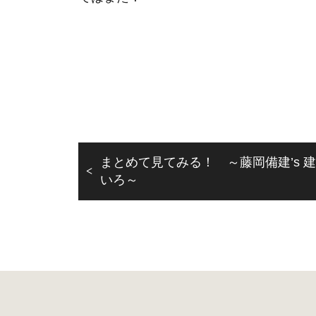
まとめて見てみる！ ～藤岡備建’s 
いろ～