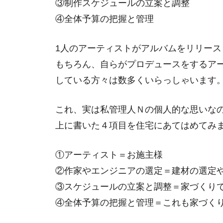
③制作スケジュールの立案と調整
④全体予算の把握と管理
1人のアーティストがアルバムをリリー
もちろん、自らがプロデュースをするア
している方々は数多くいらっしゃいます
これ、実は私管理人Ｎの個人的な思いな
上に書いた４項目を住宅にあてはめてみ
①アーティスト＝お施主様
②作家やエンジニアの選定＝建材の選定
③スケジュールの立案と調整＝家づくり
④全体予算の把握と管理＝これも家づく