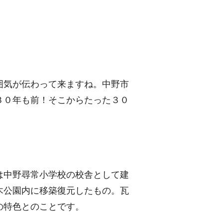
囲気が伝わって来ますね。中野市
３０年も前！そこからたった３０
は中野尋常小学校の校舎として建
木公園内に移築復元したもの。瓦
の特色とのことです。