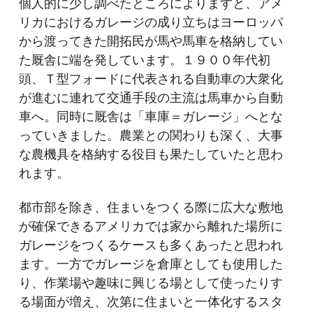
個人的に少し調べたところによりますと、アメ
リカにおけるガレージの成り立ちはヨーロッパ
から渡ってきた開拓民が馬や馬車を格納してい
た厩舎に端を発しています。１９００年代初
頭、Ｔ型フォードに代表される自動車の大衆化
が進むに連れて交通手段の主流は馬車から自動
車へ。同時に厩舎は「車庫＝ガレージ」へとな
っていきました。農業との関わりも深く、大事
な農機具を格納する役目も果たしていたと思わ
れます。
都市部を除き、住まいをつくる際に広大な敷地
が確保できるアメリカでは家から離れた場所に
ガレージをつくるケースも多くあったと思われ
ます。一方でガレージを倉庫としても使用した
り、作業場や趣味に興じる場として使ったりす
る場面が増え、次第に住まいと一体化するスタ