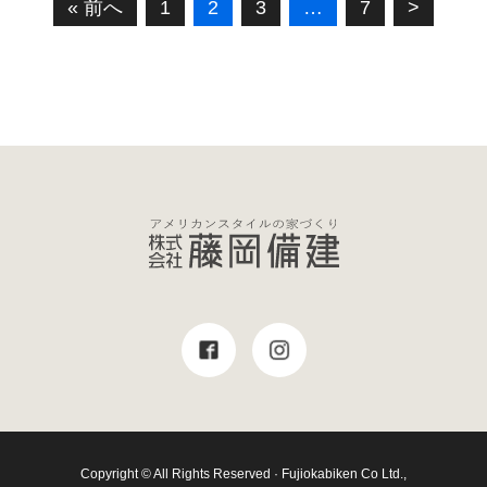
« 前へ
1
2
3
…
7
>
Copyright © All Rights Reserved · Fujiokabiken Co Ltd.,